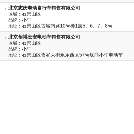
→ 北京志庆电动自行车销售有限公司
区域：
石景山区
品牌：
小牛
地址：
石景山区古城南路10号楼1层5、6、7、8号
→ 北京创博宏安电动车销售有限公司
区域：
石景山区
品牌：
小牛
地址：
石景山区鲁谷大街永乐西区57号底商小牛电动车
→ 北京模东军铃自行车商行
区域：
石景山区
品牌：
小鸟
地址：
石景山区模式口村1号
23
821
首页
上一页
21
22
24
25
26
27
28
29
30
31
32
33
34
35